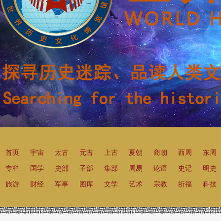
首页
宇宙
太古
元古
上古
夏朝
商朝
西周
东周
专栏
国学
史部
子部
集部
周易
论语
史记
明史
旅游
财经
军事
图库
文学
艺术
宗教
祈福
科技