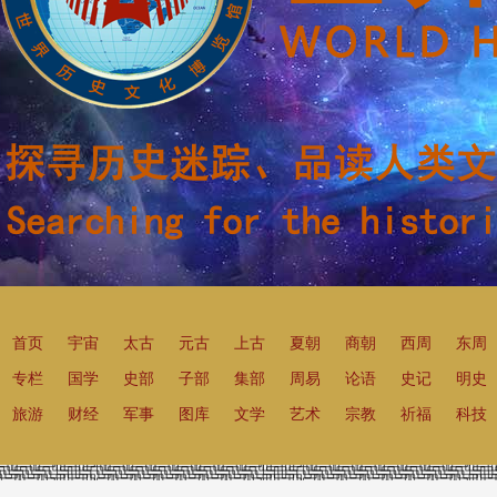
首页
宇宙
太古
元古
上古
夏朝
商朝
西周
东周
专栏
国学
史部
子部
集部
周易
论语
史记
明史
旅游
财经
军事
图库
文学
艺术
宗教
祈福
科技