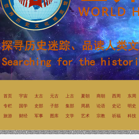
首页
宇宙
太古
元古
上古
夏朝
商朝
西周
东周
专栏
国学
史部
子部
集部
周易
论语
史记
明史
旅游
财经
军事
图库
文学
艺术
宗教
祈福
科技