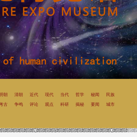
明朝
清朝
近代
现代
当代
哲学
秘闻
民族
考古
争鸣
评论
观点
科研
揭秘
要闻
城市