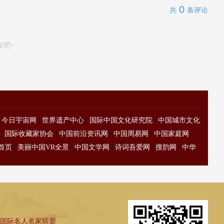
0
共
条评论
发吧~
|
今日宇宙网
|
世界遗产中心
|
国际中国文化研究院
|
中国城市文化
|
国际收藏家协会
|
中国前沿资讯网
|
中国周易网
|
中国家庭网
|
首页
|
美丽中国VR全景
|
中国文学网
|
诗词吾爱网
|
搜韵网
|
中华
国际名人名家联盟