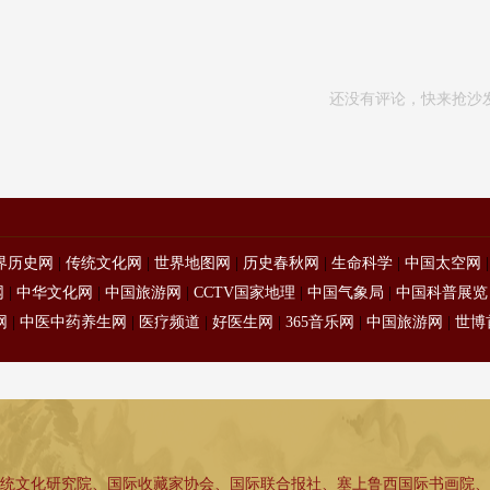
还没有评论，快来抢沙
界历史网
|
传统文化网
|
世界地图网
|
历史春秋网
|
生命科学
|
中国太空网
网
|
中华文化网
|
中国旅游网
|
CCTV国家地理
|
中国气象局
|
中国科普展览
网
|
中医中药养生网
|
医疗频道
|
好医生网
|
365音乐网
|
中国旅游网
|
世博
统文化研究院、国际收藏家协会、国际联合报社、塞上鲁西国际书画院、