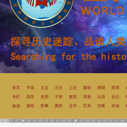
首页
宇宙
太古
元古
上古
夏朝
商朝
西周
专栏
国学
史部
子部
集部
周易
论语
史记
旅游
财经
军事
图库
文学
艺术
宗教
祈福