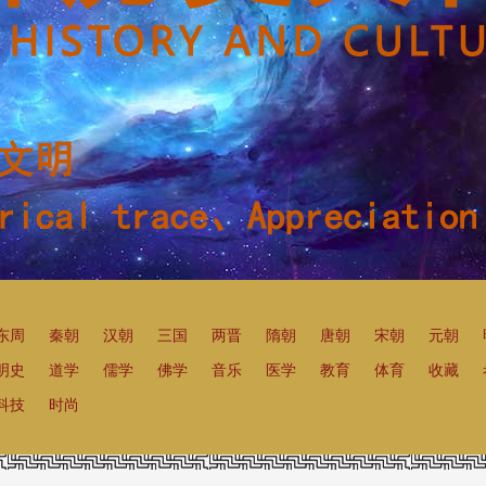
东周
秦朝
汉朝
三国
两晋
隋朝
唐朝
宋朝
元朝
明史
道学
儒学
佛学
音乐
医学
教育
体育
收藏
科技
时尚