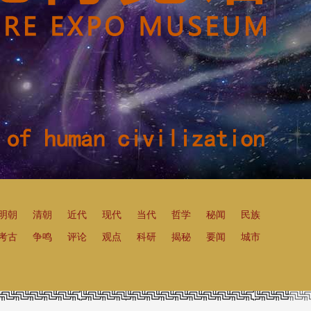
明朝
清朝
近代
现代
当代
哲学
秘闻
民族
考古
争鸣
评论
观点
科研
揭秘
要闻
城市