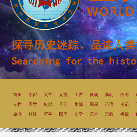
首页
宇宙
太古
元古
上古
夏朝
商朝
西周
专栏
国学
史部
子部
集部
周易
论语
史记
旅游
财经
军事
图库
文学
艺术
宗教
祈福