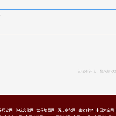
还没有评论，快来抢沙
界历史网
|
传统文化网
|
世界地图网
|
历史春秋网
|
生命科学
|
中国太空网