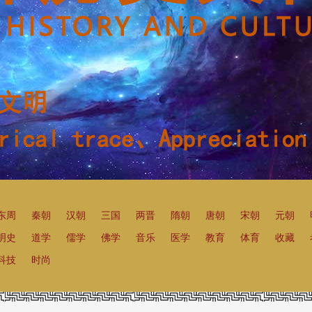
东周
秦朝
汉朝
三国
两晋
隋朝
唐朝
宋朝
元朝
明史
道学
儒学
佛学
音乐
医学
教育
体育
收藏
科技
时尚