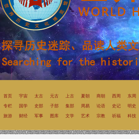
首页
宇宙
太古
元古
上古
夏朝
商朝
西周
东周
专栏
国学
史部
子部
集部
周易
论语
史记
明史
旅游
财经
军事
图库
文学
艺术
宗教
祈福
科技